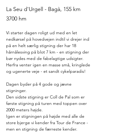
La Seu d'Urgell - Bagà, 155 km
3700 hm
Vi starter dagen roligt ud med en let 
nedkørsel på hovedvejen indtil vi drejer ind 
på en helt særlig stigning der har 18 
hårnålesving på blot 7 km - en stigning der 
bør nydes med de fabelagtige udsigter. 
Herfra venter igen en masse små, kringlede 
og ugenerte veje - et sandt cykelparadis!
Dagen byder på 4 gode og jævne 
stigninger.
Den sidste stigning er Coll de Pal som er 
første stigning på turen med toppen over 
2000 meters højde.
Igen er stigningen på højde med alle de 
store bjerge vi kender fra Tour de France - 
men en stigning de færreste kender.