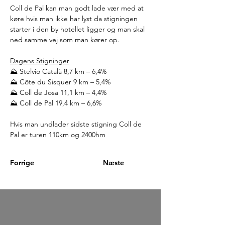
Coll de Pal kan man godt lade vær med at 
køre hvis man ikke har lyst da stigningen 
starter i den by hotellet ligger og man skal 
ned samme vej som man kører op.
Dagens Stigninger
⛰️ Stelvio Català 8,7 km – 6,4%
⛰️ 
Côte du Sisquer 
9 km – 5,4%
⛰️ Coll de Josa 11,1 km – 4,4%
⛰️ Coll de Pal 19,4 km – 6,6%
Hvis man undlader sidste stigning Coll de 
Pal er turen 110km og 2400hm
Forrige
Næste