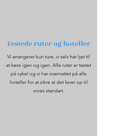
Testede ruter og hoteller
Vi arrangerer kun ture, vi selv har lyst til
at køre igen og igen. Alle ruter er testet
på cykel og vi har overnattet på alle
hoteller for at sikre at det lever op til
vores standart.