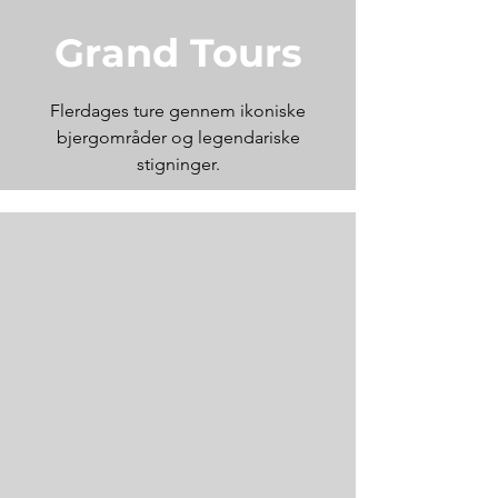
Grand Tours
Flerdages ture gennem ikoniske
bjergområder og legendariske
stigninger.