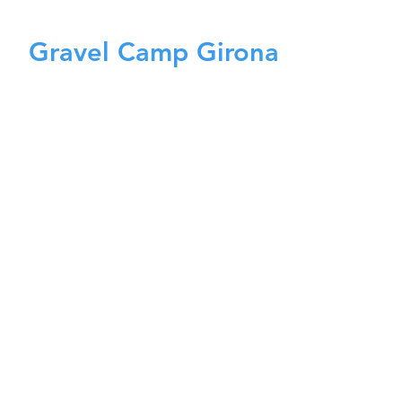
Gravel Camp Girona
Udforsk skjulte grusveje og
Les Gravarras, Girona i
Catalonien.
4-7 dage - Gravel
Se mere
Ofte stillede
spørgsmål