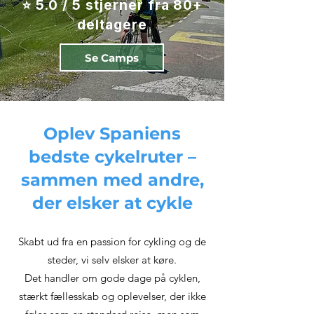
⭐ 5.0 / 5 stjerner fra 80+
deltagere
Se Camps
Oplev Spaniens
bedste cykelruter –
sammen med andre,
der elsker at cykle
Skabt ud fra en passion for cykling og de
steder, vi selv elsker at køre.
Det handler om gode dage på cyklen,
stærkt fællesskab og oplevelser, der ikke