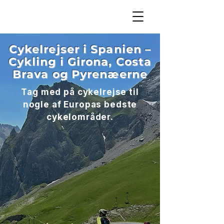
​Cykelrejser i Spanien –
Cykling i Girona, Costa
Brava og Pyrenæerne
Tag med på cykelrejse til
nogle af Europas bedste
cykelområder.