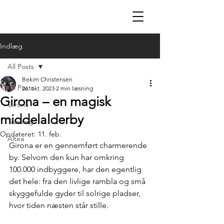
Indlæg
All Posts
Bekim Christensen
All Posts
26. okt. 2023
2 min læsning
Girona – en magisk
Girona
middelalderby
Træning
Opdateret:
11. feb.
Altea
Girona er en gennemført charmerende 
by. Selvom den kun har omkring 
100.000 indbyggere, har den egentlig 
det hele: fra den livlige rambla og små 
skyggefulde gyder til solrige pladser, 
hvor tiden næsten står stille.