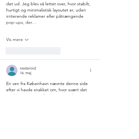
det ud. Jeg blev så lettet over, hvor stabilt, 
hurtigt og minimalistisk layoutet er, uden 
irriterende reklamer eller påtrængende 
pop-ups, der…
Vis mere
Synes godt om
Svar
nesteroid
16. maj
En ven fra København nævnte denne side 
efter vi havde snakket om, hvor svært det 
nogle gange er at finde casino-sider i 
Danmark som fungerer ordentligt på 
mobilen. Senere samme aften prøvede jeg 
Genting Casino
 mens jeg sad hjemme og 
så en film. Det jeg bedst kunne lide var, at 
siden føltes ret enkel og ikke fyldt med alt 
muligt forstyrrende. Jeg havde egentlig 