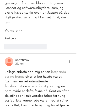
gav mig et fuldt overblik over ting som 
licenser og softwareudbydere, som jeg 
aldrig havde tænkt over før. Jagten på det 
rigtige sted førte mig til en sejr i nat, der 
gav…
Vis mere
Redigeret
Synes godt om
Svar
northtima9
22. jun.
kollega anbefalede mig serien 
betpanda 
casino bonus 
efter at jeg havde været 
igennem en ret udmattende 
familiesituation – bare for at give mig en 
nem måde at skifte fokus på. Sent en aften, 
da stilheden i mit værelse føltes for tung, 
og jeg ikke kunne lade være med at stirre 
op i loftet, besluttede jeg mig for at tjekke 