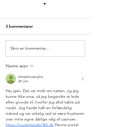
3 kommentarer
Skriv en kommentar...
Bedste tidspunkt at cykle i
Girona - Europa
Girona (måned for måned
destination for c
guide)
Nyeste apps
elmartinoanryha
29. jun.
Hej igen. Det var midt om natten, og jeg 
kunne ikke sove, så jeg begyndte at lede 
efter grunde til, hvorfor jeg altid tabte på 
roulet. Jeg havde haft en forfærdelig 
måned og var virkelig ved at være frustreret 
over mine egne dårlige valg af casinoer. 
https://roulettesider365.dk
 Denne portal 